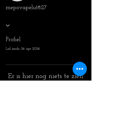
mepovapelut827
Profiel
Lid sinds: 26 apr 2026
Er is hier nog niets te zien
Zodra dit lid informatie over zichzelf
toevoegt, zie je dat hier.