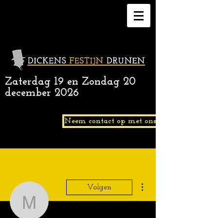
Zaterdag 19 en Zondag 20
december 2026
Neem contact op met ons.
Meer acties
Volgen
mepovapelut827