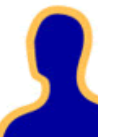
DTP-werk. Ons team bestaat uit gedreven vakmensen
met ieder hun eigen talent, maar vooral met één
gezamenlijke passie: samen mooie dingen maken. Wij
zetten ons in om elke opdracht, groot of klein, met
zorg en aandacht te realis