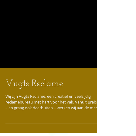
Vugts Reclame
Wij zijn Vugts Reclame: een creatief en veelzijdig
reclamebureau met hart voor het vak. Vanuit Brabant
– en graag ook daarbuiten – werken wij aan de meest
uiteenlopende projecten, van autobelettering en
carwraps tot gevel- en lichtreclame, ontwerpen en